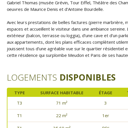
Gabriel Thomas (musée Grévin, Tour Eiffel, Théâtre des Cham
oeuvres de Maurice Denis et d’Antoine Bourdelle.
Avec leurs prestations de belles factures (pierre marbrière, mi
espaces et accueillent le visiteur dans une ambiance sereine
extérieur (balcon, terrasse ou loggia), d’une cave et d’un p
aux appartements, dont les plans efficaces complètent utileme
jouissent tous d’une agréable vue sur le quartier résidentiel e
cette résidence qui surplombe Meudon et Paris de ses haute
LOGEMENTS
DISPONIBLES
TYPE
SURFACE HABITABLE
ÉTAGE
T3
71 m²
3
T1
22 m²
1er