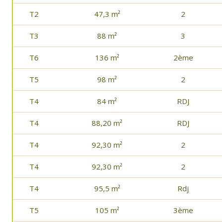
T2
47,3 m²
2
T3
88 m²
3
T6
136 m²
2ème
T5
98 m²
2
T4
84 m²
RDJ
T4
88,20 m²
RDJ
T4
92,30 m²
2
T4
92,30 m²
2
T4
95,5 m²
Rdj
T5
105 m²
3ème