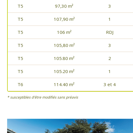
T5
97,30 m²
3
T5
107,90 m²
1
T5
106 m²
RDJ
T5
105,80 m²
3
T5
105.80 m²
2
T5
105.20 m²
1
T6
114.40 m²
3 et 4
* susceptibles d'être modifiés sans préavis