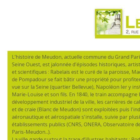
L’histoire de Meudon, actuelle commune du Grand Par
Seine Ouest, est jalonnée d'épisodes historiques, artis
et scientifiques : Rabelais est le curé de la paroisse, 
de Pompadour se fait bâtir une propriété pour profiter
vue sur la Seine (quartier Bellevue), Napoléon Ier y ins
Marie-Louise et son fils. En 1840, le train accompagne 
développement industriel de la ville, les carrières de ca
et de craie (Blanc de Meudon) sont exploitées puis l'in
aéronautique et aérospatiale s'installe, suivie par plus
établissements publics (CNRS, ONERA, Observatoire d
Paris-Meudon...).
La ville garde surtout la trace d’illustres habitants : Rod